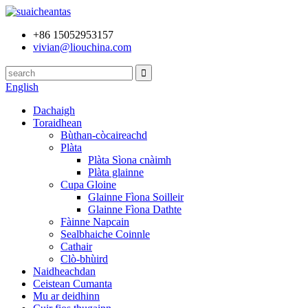
+86 15052953157
vivian@liouchina.com
English
Dachaigh
Toraidhean
Bùthan-còcaireachd
Plàta
Plàta Sìona cnàimh
Plàta glainne
Cupa Gloine
Glainne Fìona Soilleir
Glainne Fìona Dathte
Fàinne Napcain
Sealbhaiche Coinnle
Cathair
Clò-bhùird
Naidheachdan
Ceistean Cumanta
Mu ar deidhinn