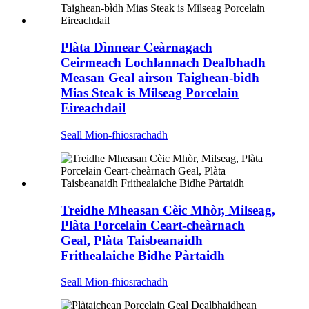
Plàta Dìnnear Ceàrnagach
Ceirmeach Lochlannach Dealbhadh
Measan Geal airson Taighean-bìdh
Mias Steak is Milseag Porcelain
Eireachdail
Seall Mion-fhiosrachadh
Treidhe Mheasan Cèic Mhòr, Milseag,
Plàta Porcelain Ceart-cheàrnach
Geal, Plàta Taisbeanaidh
Frithealaiche Bidhe Pàrtaidh
Seall Mion-fhiosrachadh