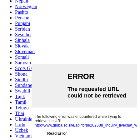
Nepali
Norwegian
Pashto
Persian
Punjabi
Serbian
Sesotho
Sinhala
Slovak
Slovenian
Somali
Samoan
Scots Gaelic
Shona
Sindhi
Sundanese
Swahili
Tajik
Tamil
Telugu
Thai
Ukrainian
Urdu
Uzbek
Vietnamese