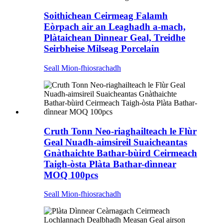
Soithichean Ceirmeag Falamh
Eòrpach air an Leaghadh a-mach,
Plàtaichean Dìnnear Geal, Treidhe
Seirbheise Milseag Porcelain
Seall Mion-fhiosrachadh
Cruth Tonn Neo-riaghailteach le Flùr
Geal Nuadh-aimsireil Suaicheantas
Gnàthaichte Bathar-bùird Ceirmeach
Taigh-òsta Plàta Bathar-dìnnear
MOQ 100pcs
Seall Mion-fhiosrachadh