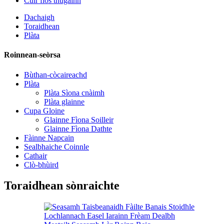
Cuir fios thugainn
Dachaigh
Toraidhean
Plàta
Roinnean-seòrsa
Bùthan-còcaireachd
Plàta
Plàta Sìona cnàimh
Plàta glainne
Cupa Gloine
Glainne Fìona Soilleir
Glainne Fìona Dathte
Fàinne Napcain
Sealbhaiche Coinnle
Cathair
Clò-bhùird
Toraidhean sònraichte