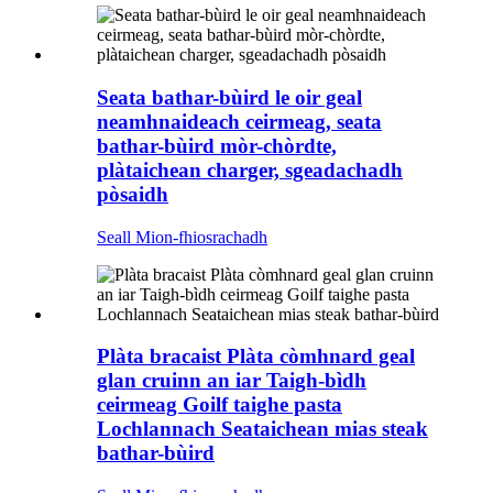
Seata bathar-bùird le oir geal
neamhnaideach ceirmeag, seata
bathar-bùird mòr-chòrdte,
plàtaichean charger, sgeadachadh
pòsaidh
Seall Mion-fhiosrachadh
Plàta bracaist Plàta còmhnard geal
glan cruinn an iar Taigh-bìdh
ceirmeag Goilf taighe pasta
Lochlannach Seataichean mias steak
bathar-bùird