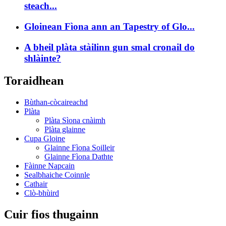
steach...
Gloinean Fìona ann an Tapestry of Glo...
A bheil plàta stàilinn gun smal cronail do
shlàinte?
Toraidhean
Bùthan-còcaireachd
Plàta
Plàta Sìona cnàimh
Plàta glainne
Cupa Gloine
Glainne Fìona Soilleir
Glainne Fìona Dathte
Fàinne Napcain
Sealbhaiche Coinnle
Cathair
Clò-bhùird
Cuir fios thugainn