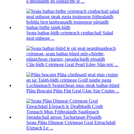
a dhèanamh gu sònraichte le ...
Seata bathar-bìdh ceirmeach cruthachail Salad
geal milseag ...
Clàr-bìdh Ceirmeag Geal Pearl Edge Slàn-reic ...
Plàta Bracaist Plàta Flat Geal Glan Siar Cruinn ...
Seata Plàta Dìnnear Ceirmeag Geal Eireachdail
Eòrpach Le ...