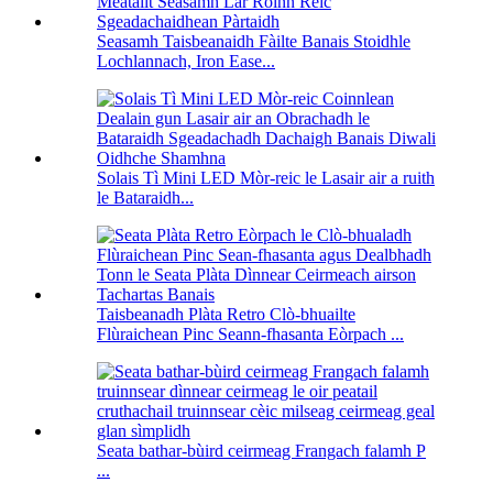
Seasamh Taisbeanaidh Fàilte Banais Stoidhle
Lochlannach, Iron Ease...
Solais Tì Mini LED Mòr-reic le Lasair air a ruith
le Bataraidh...
Taisbeanadh Plàta Retro Clò-bhuailte
Flùraichean Pinc Seann-fhasanta Eòrpach ...
Seata bathar-bùird ceirmeag Frangach falamh P
...