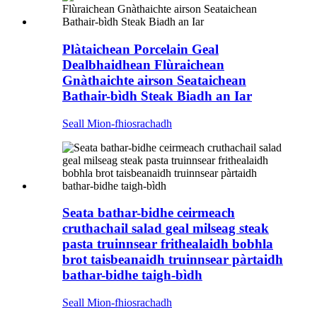
Plàtaichean Porcelain Geal
Dealbhaidhean Flùraichean
Gnàthaichte airson Seataichean
Bathair-bìdh Steak Biadh an Iar
Seall Mion-fhiosrachadh
Seata bathar-bidhe ceirmeach
cruthachail salad geal milseag steak
pasta truinnsear frithealaidh bobhla
brot taisbeanaidh truinnsear pàrtaidh
bathar-bidhe taigh-bìdh
Seall Mion-fhiosrachadh