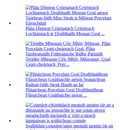
Plàta Dìnnear Ceàrnagach Ceirmeach
Lochlannach le Dealbhadh Measan Geal ...
Treidhe Mheasan Cèic Mhòr, Milseagan, Geal,
Ceart-cheàrnach, Porc...
Plàtaichean Porcelain Geal Dealbhaidhean
Flùraichean Gnàthaichte airson ...
Sealbhdair coinnleir taper meatailt iarainn òir air