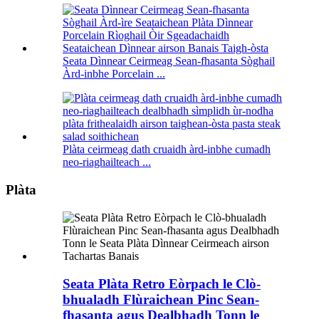
Seata Dìnnear Ceirmeag Sean-fhasanta Sòghail
Àrd-inbhe Porcelain ...
Plàta ceirmeag dath cruaidh àrd-inbhe cumadh
neo-riaghailteach ...
Plàta
Seata Plàta Retro Eòrpach le Clò-
bhualadh Flùraichean Pinc Sean-
fhasanta agus Dealbhadh Tonn le