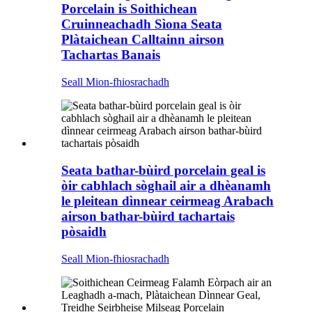
Porcelain is Soithichean
Cruinneachadh Sìona Seata
Plàtaichean Calltainn airson
Tachartas Banais
Seall Mion-fhiosrachadh
Seata bathar-bùird porcelain geal is
òir cabhlach sòghail air a dhèanamh
le pleitean dìnnear ceirmeag Arabach
airson bathar-bùird tachartais
pòsaidh
Seall Mion-fhiosrachadh