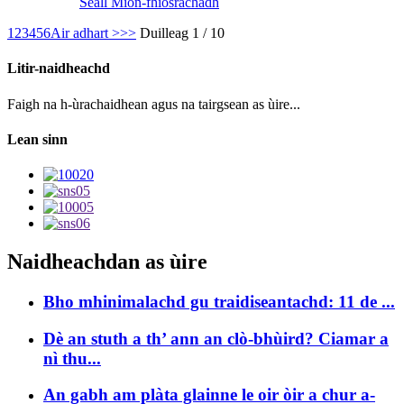
Seall Mion-fhiosrachadh
1
2
3
4
5
6
Air adhart >
>>
Duilleag 1 / 10
Litir-naidheachd
Faigh na h-ùrachaidhean agus na tairgsean as ùire...
Lean sinn
Naidheachdan as ùire
Bho mhinimalachd gu traidiseantachd: 11 de ...
Dè an stuth a th’ ann an clò-bhùird? Ciamar a
nì thu...
An gabh am plàta glainne le oir òir a chur a-