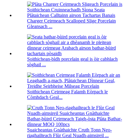
Charger Ceirmeach Scalloped Slige Porcelain
Gleansach ...
Soithichean-bìdh porcelain geal is òir cabhlach
sòghail ...
Soithichean Ceirmeag Falamh Eòrpach le
Còmhdach Geal...
Suaicheantas Gnàthaichte Cruth Tonn Neo-
riaghailteach Flùr Geal Nuadh-aimsireil ...