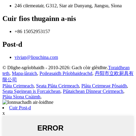
246 cilemeatair, G312, Siar air Danyang, Jiangsu, Sìona
Cuir fios thugainn a-nis
+86 15052953157
Post-d
vivian@liouchina.com
© Dlighe-sgrìobhaidh - 2010-2026: Gach còir glèidhte.
Toraidhean
teth
,
Mapa-làraich
,
Poileasaidh Prìobhaideachd
,
丹阳市立欧厨具有
限公司
Plàta Ceirmeach
,
Seata Plàta Ceirmeach
,
Plàta Ceirmeag Pòsaidh
,
Seata Sgeinean is Forcaichean
,
Plàtaichean Dìnnear Ceirmeach
,
Plàta Sìona Cnàimh
,
Cuir Post-d
x