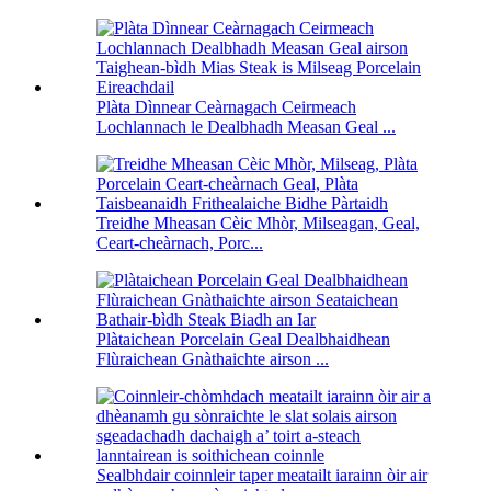
Plàta Dìnnear Ceàrnagach Ceirmeach
Lochlannach le Dealbhadh Measan Geal ...
Treidhe Mheasan Cèic Mhòr, Milseagan, Geal,
Ceart-cheàrnach, Porc...
Plàtaichean Porcelain Geal Dealbhaidhean
Flùraichean Gnàthaichte airson ...
Sealbhdair coinnleir taper meatailt iarainn òir air