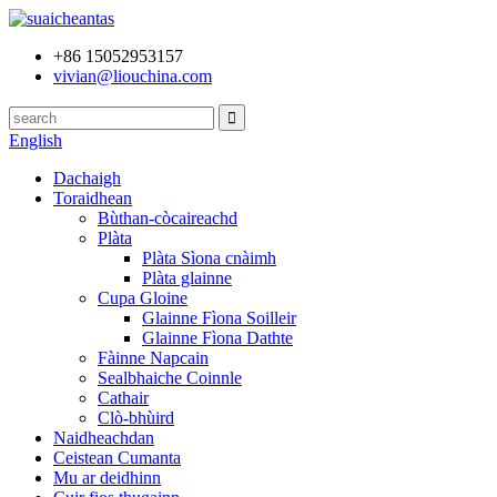
+86 15052953157
vivian@liouchina.com
English
Dachaigh
Toraidhean
Bùthan-còcaireachd
Plàta
Plàta Sìona cnàimh
Plàta glainne
Cupa Gloine
Glainne Fìona Soilleir
Glainne Fìona Dathte
Fàinne Napcain
Sealbhaiche Coinnle
Cathair
Clò-bhùird
Naidheachdan
Ceistean Cumanta
Mu ar deidhinn