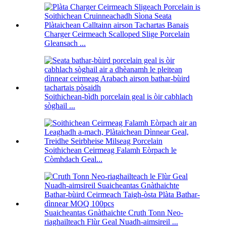
Charger Ceirmeach Scalloped Slige Porcelain
Gleansach ...
Soithichean-bìdh porcelain geal is òir cabhlach
sòghail ...
Soithichean Ceirmeag Falamh Eòrpach le
Còmhdach Geal...
Suaicheantas Gnàthaichte Cruth Tonn Neo-
riaghailteach Flùr Geal Nuadh-aimsireil ...