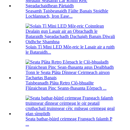
Seasamh Taisbeanaidh Fàilte Banais Stoidhle
Lochlannach, Iron Ease...
Solais Tì Mini LED Mòr-reic le Lasair air a ruith
le Bataraidh...
Taisbeanadh Plàta Retro Clò-bhuailte
Flùraichean Pinc Seann-fhasanta Eòrpach ...
Seata bathar-bùird ceirmeag Frangach falamh P
...