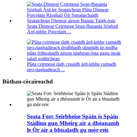
Seata Dìnnear Ceirmeag Sean-fhasanta Sòghail
Àrd-inbhe Porcelain ...
Plàta ceirmeag dath cruaidh àrd-inbhe cumadh
neo-riaghailteach ...
Bùthan-còcaireachd
Seata Forc Seirbheise Spàin is Spàin
Stàilinn gun Mheirg air a dhèanamh
le Òr air a bhualadh gu mòr-reic