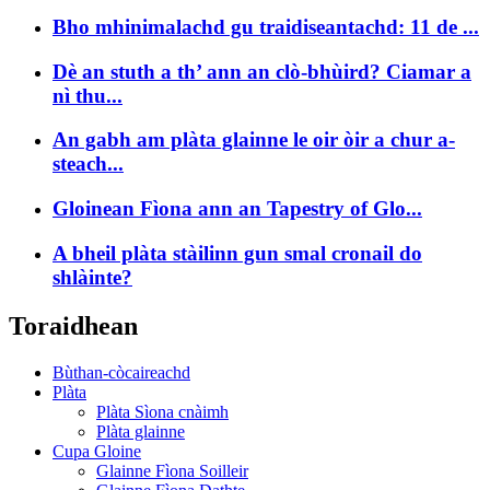
Bho mhinimalachd gu traidiseantachd: 11 de ...
Dè an stuth a th’ ann an clò-bhùird? Ciamar a
nì thu...
An gabh am plàta glainne le oir òir a chur a-
steach...
Gloinean Fìona ann an Tapestry of Glo...
A bheil plàta stàilinn gun smal cronail do
shlàinte?
Toraidhean
Bùthan-còcaireachd
Plàta
Plàta Sìona cnàimh
Plàta glainne
Cupa Gloine
Glainne Fìona Soilleir