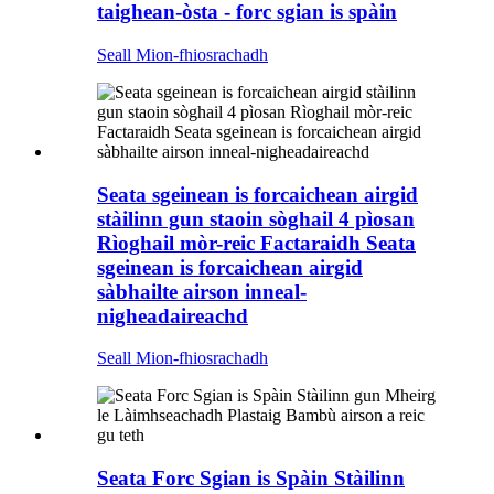
taighean-òsta - forc sgian is spàin
Seall Mion-fhiosrachadh
Seata sgeinean is forcaichean airgid
stàilinn gun staoin sòghail 4 pìosan
Rìoghail mòr-reic Factaraidh Seata
sgeinean is forcaichean airgid
sàbhailte airson inneal-
nigheadaireachd
Seall Mion-fhiosrachadh
Seata Forc Sgian is Spàin Stàilinn