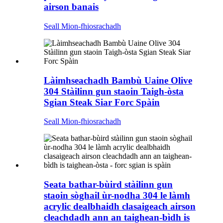
airson banais
Seall Mion-fhiosrachadh
Làimhseachadh Bambù Uaine Olive
304 Stàilinn gun staoin Taigh-òsta
Sgian Steak Siar Forc Spàin
Seall Mion-fhiosrachadh
Seata bathar-bùird stàilinn gun
staoin sòghail ùr-nodha 304 le làmh
acrylic dealbhaidh clasaigeach airson
cleachdadh ann an taighean-bìdh is