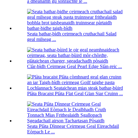
a dhèanamh gu sònraichte le ...
Seata bathar-bìdh ceirmeach cruthachail Salad
geal milseag ...
Clàr-bìdh Ceirmeag Geal Pearl Edge Slàn-reic ...
Plàta Bracaist Plàta Flat Geal Glan Siar Cruinn ...
Seata Plàta Dìnnear Ceirmeag Geal Eireachdail
Eòrpach Le ...