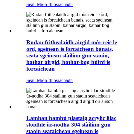
Seall Mion-fhiosrachadh
Rudan frithealaidh airgid mòr-reic le
òrd, sgeinean is forcaichean banais,
seata sgeinean stàilinn gun staoin,
bathar airgid, bathar-bog bùird is
forcaichean
Seall Mion-fhiosrachadh
Làmhan bambù plastaig acrylic lilac
stoidhle ùr-nodha 304 stàilinn gun
staoin seataichean sgeinean is