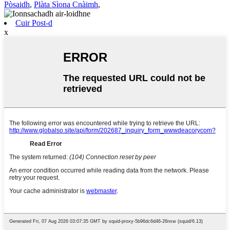
Pòsaidh
,
Plàta Sìona Cnàimh
,
Cuir Post-d
x