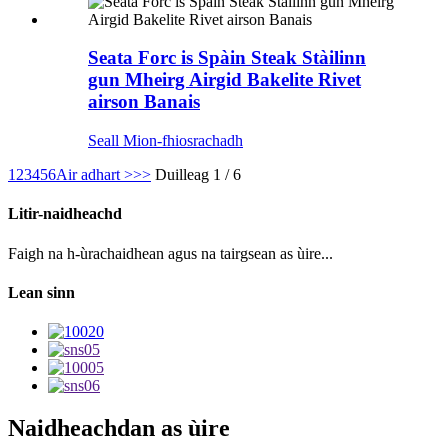
Seata Forc is Spàin Steak Stàilinn
gun Mheirg Airgid Bakelite Rivet
airson Banais
Seall Mion-fhiosrachadh
1
2
3
4
5
6
Air adhart >
>>
Duilleag 1 / 6
Litir-naidheachd
Faigh na h-ùrachaidhean agus na tairgsean as ùire...
Lean sinn
Naidheachdan as ùire