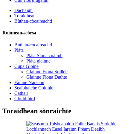
Cuir fios thugainn
Dachaigh
Toraidhean
Bùthan-còcaireachd
Roinnean-seòrsa
Bùthan-còcaireachd
Plàta
Plàta Sìona cnàimh
Plàta glainne
Cupa Gloine
Glainne Fìona Soilleir
Glainne Fìona Dathte
Fàinne Napcain
Sealbhaiche Coinnle
Cathair
Clò-bhùird
Toraidhean sònraichte