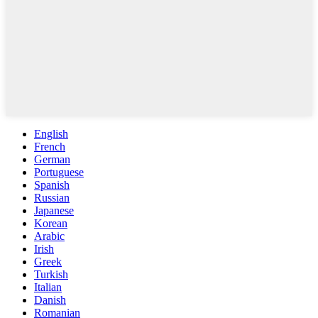
English
French
German
Portuguese
Spanish
Russian
Japanese
Korean
Arabic
Irish
Greek
Turkish
Italian
Danish
Romanian