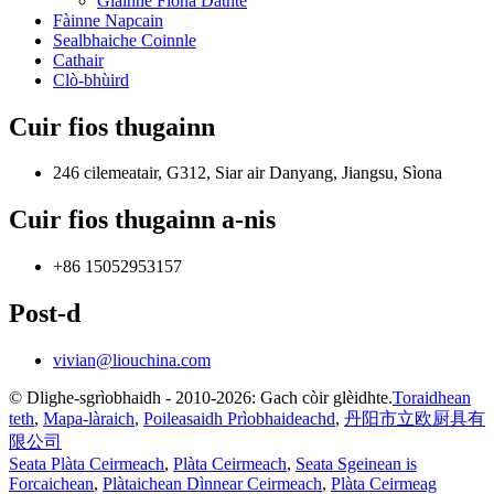
Glainne Fìona Dathte
Fàinne Napcain
Sealbhaiche Coinnle
Cathair
Clò-bhùird
Cuir fios thugainn
246 cilemeatair, G312, Siar air Danyang, Jiangsu, Sìona
Cuir fios thugainn a-nis
+86 15052953157
Post-d
vivian@liouchina.com
© Dlighe-sgrìobhaidh - 2010-2026: Gach còir glèidhte.
Toraidhean
teth
,
Mapa-làraich
,
Poileasaidh Prìobhaideachd
,
丹阳市立欧厨具有
限公司
Seata Plàta Ceirmeach
,
Plàta Ceirmeach
,
Seata Sgeinean is
Forcaichean
,
Plàtaichean Dìnnear Ceirmeach
,
Plàta Ceirmeag