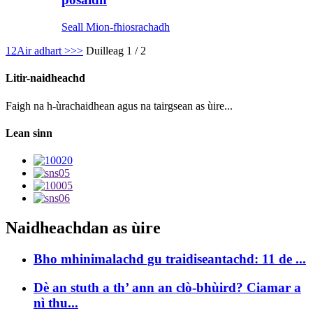
Seall Mion-fhiosrachadh
1
2
Air adhart >
>>
Duilleag 1 / 2
Litir-naidheachd
Faigh na h-ùrachaidhean agus na tairgsean as ùire...
Lean sinn
Naidheachdan as ùire
Bho mhinimalachd gu traidiseantachd: 11 de ...
Dè an stuth a th’ ann an clò-bhùird? Ciamar a
nì thu...