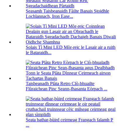
Seasamh Taisbeanaidh Fàilte Banais Stoidhle
Lochlannach, Iron Ease...
Solais Tì Mini LED Mòr-reic le Lasair air a ruith
le Bataraidh...
Taisbeanadh Plàta Retro Clò-bhuailte
Flùraichean Pinc Seann-fhasanta Eòrpach ...
Seata bathar-bùird ceirmeag Frangach falamh P
...