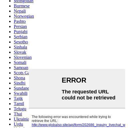
Mongolian
Burmese
Nepali
Norwegian
Pashto
Persian
Punjabi
Serbian
Sesotho
Sinhala
Slovak
Slovenian
Somali
Samoan
Scots Gaelic
Shona
Sindhi
Sundanese
Swahili
Tajik
Tamil
Telugu
Thai
Ukrainian
Urdu