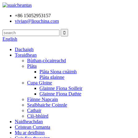
+86 15052953157
vivian@liouchina.com
English
Dachaigh
Toraidhean
Bùthan-còcaireachd
Plàta
Plàta Sìona cnàimh
Plàta glainne
Cupa Gloine
Glainne Fìona Soilleir
Glainne Fìona Dathte
Fàinne Napcain
Sealbhaiche Coinnle
Cathair
Clò-bhùird
Naidheachdan
Ceistean Cumanta
Mu ar deidhinn