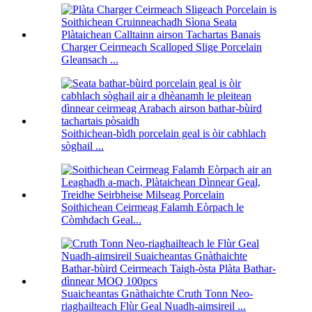
Charger Ceirmeach Scalloped Slige Porcelain
Gleansach ...
Soithichean-bìdh porcelain geal is òir cabhlach
sòghail ...
Soithichean Ceirmeag Falamh Eòrpach le
Còmhdach Geal...
Suaicheantas Gnàthaichte Cruth Tonn Neo-
riaghailteach Flùr Geal Nuadh-aimsireil ...