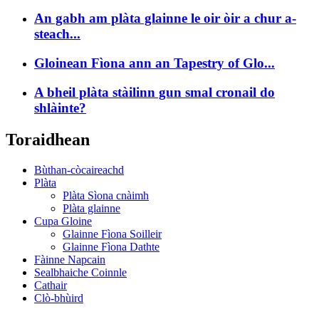
An gabh am plàta glainne le oir òir a chur a-
steach...
Gloinean Fìona ann an Tapestry of Glo...
A bheil plàta stàilinn gun smal cronail do
shlàinte?
Toraidhean
Bùthan-còcaireachd
Plàta
Plàta Sìona cnàimh
Plàta glainne
Cupa Gloine
Glainne Fìona Soilleir
Glainne Fìona Dathte
Fàinne Napcain
Sealbhaiche Coinnle
Cathair
Clò-bhùird