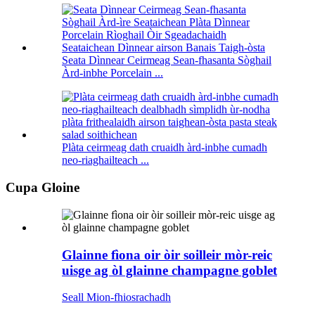
Seata Dìnnear Ceirmeag Sean-fhasanta Sòghail
Àrd-inbhe Porcelain ...
Plàta ceirmeag dath cruaidh àrd-inbhe cumadh
neo-riaghailteach ...
Cupa Gloine
Glainne fìona oir òir soilleir mòr-reic
uisge ag òl glainne champagne goblet
Seall Mion-fhiosrachadh