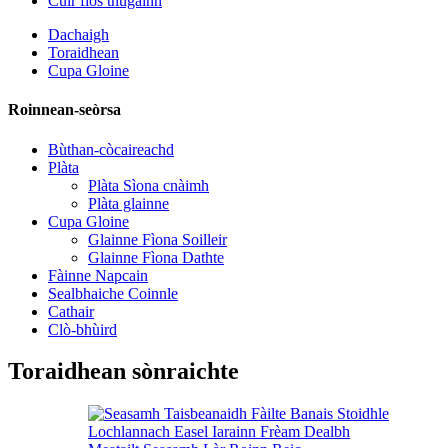
Cuir fios thugainn
Dachaigh
Toraidhean
Cupa Gloine
Roinnean-seòrsa
Bùthan-còcaireachd
Plàta
Plàta Sìona cnàimh
Plàta glainne
Cupa Gloine
Glainne Fìona Soilleir
Glainne Fìona Dathte
Fàinne Napcain
Sealbhaiche Coinnle
Cathair
Clò-bhùird
Toraidhean sònraichte