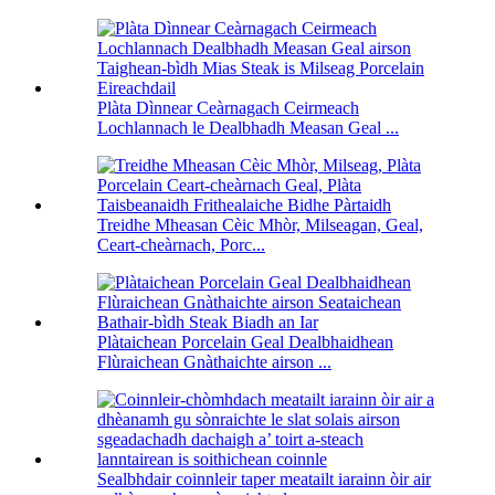
Plàta Dìnnear Ceàrnagach Ceirmeach
Lochlannach le Dealbhadh Measan Geal ...
Treidhe Mheasan Cèic Mhòr, Milseagan, Geal,
Ceart-cheàrnach, Porc...
Plàtaichean Porcelain Geal Dealbhaidhean
Flùraichean Gnàthaichte airson ...
Sealbhdair coinnleir taper meatailt iarainn òir air