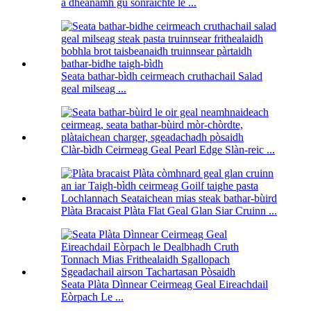
a dhèanamh gu sònraichte le ...
Seata bathar-bìdh ceirmeach cruthachail Salad
geal milseag ...
Clàr-bìdh Ceirmeag Geal Pearl Edge Slàn-reic ...
Plàta Bracaist Plàta Flat Geal Glan Siar Cruinn ...
Seata Plàta Dìnnear Ceirmeag Geal Eireachdail
Eòrpach Le ...