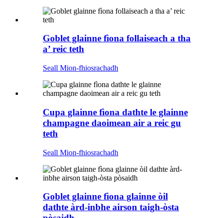
Goblet glainne fìona follaiseach a tha
a’ reic teth
Seall Mion-fhiosrachadh
Cupa glainne fìona dathte le glainne
champagne daoimean air a reic gu
teth
Seall Mion-fhiosrachadh
Goblet glainne fìona glainne òil
dathte àrd-inbhe airson taigh-òsta
pòsaidh