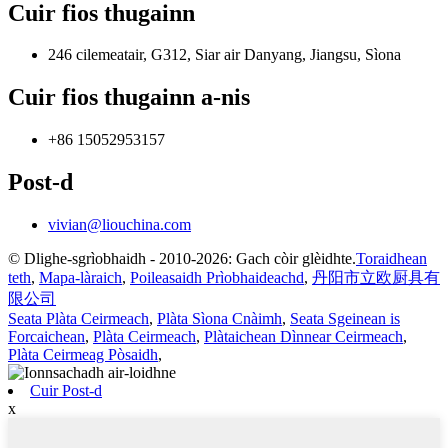
Cuir fios thugainn
246 cilemeatair, G312, Siar air Danyang, Jiangsu, Sìona
Cuir fios thugainn a-nis
+86 15052953157
Post-d
vivian@liouchina.com
© Dlighe-sgrìobhaidh - 2010-2026: Gach còir glèidhte.
Toraidhean
teth
,
Mapa-làraich
,
Poileasaidh Prìobhaideachd
,
丹阳市立欧厨具有
限公司
Seata Plàta Ceirmeach
,
Plàta Sìona Cnàimh
,
Seata Sgeinean is
Forcaichean
,
Plàta Ceirmeach
,
Plàtaichean Dìnnear Ceirmeach
,
Plàta Ceirmeag Pòsaidh
,
Cuir Post-d
x